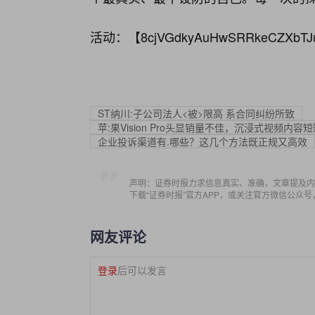
活动：【
8cjVGdkyAuHwSRRkeCZXbTJ
ST纳川:子公司法人<被>限高 系合同纠纷所致
苹:果Vision Pro头显销量不佳，沉浸式视频内容
企业投诉渠道有.哪些？这几个方法既正规又高效
声明：证券时报力求信息真实、准确，文章提及内
下载“证券时报”官方APP，或关注官方微信公众
网友评论
登录
后可以发言