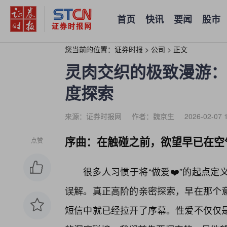
首页
快讯
要闻
股市
您当前的位置：
证券时报
>
公司
>
正文
灵肉交织的极致漫游：
度探索
来源：证券时报网
作者：魏京生
2026-02-07 
序曲：在触碰之前，欲望早已在空
点赞
很多人习惯于将“做爱❤️”的起点
误解。真正高阶的亲密探索，早在那个
短信中就已经拉开了序幕。性爱不仅仅